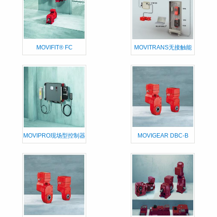
MOVIFIT® FC
MOVITRANS无接触能
量
MOVIPRO现场型控制器
MOVIGEAR DBC-B