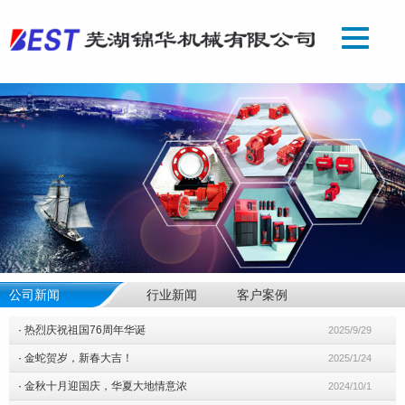
公司新闻
行业新闻
客户案例
·
热烈庆祝祖国76周年华诞
2025/9/29
·
金蛇贺岁，新春大吉！
2025/1/24
·
金秋十月迎国庆，华夏大地情意浓
2024/10/1