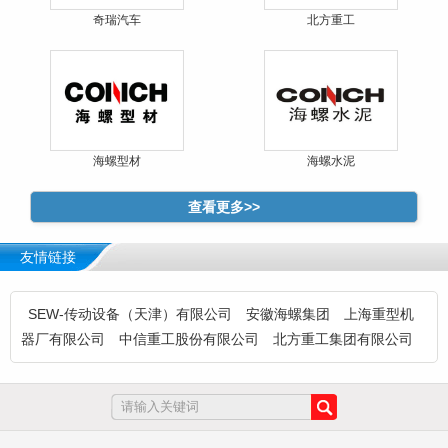
奇瑞汽车
北方重工
海螺型材
海螺水泥
查看更多>>
友情链接
SEW-传动设备（天津）有限公司
安徽海螺集团
上海重型机
器厂有限公司
中信重工股份有限公司
北方重工集团有限公司