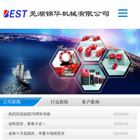
公司新闻
行业新闻
客户案例
·
热烈庆祝祖国76周年华诞
2025/9/29
·
金蛇贺岁，新春大吉！
2025/1/24
·
金秋十月迎国庆，华夏大地情意浓
2024/10/1