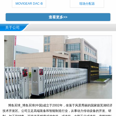
MOVIGEAR DAC-B
现场分配器
查看更多>>
关于公司
博鱼买球_博鱼买球(中国)成立于2002年，坐落于风景秀丽的国家级芜湖经济
技术开发区。公司立足高端装备和智能制造行业，从事动力传动设备的开发、研