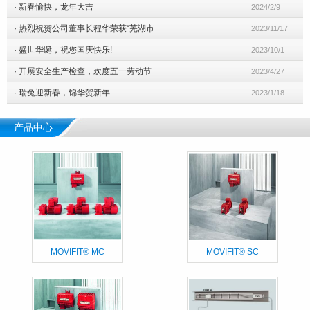
·
新春愉快，龙年大吉
2024/2/9
·
热烈祝贺公司董事长程华荣获“芜湖市
2023/11/17
·
盛世华诞，祝您国庆快乐!
2023/10/1
·
开展安全生产检查，欢度五一劳动节
2023/4/27
·
瑞兔迎新春，锦华贺新年
2023/1/18
产品中心
MOVIFIT® MC
MOVIFIT® SC