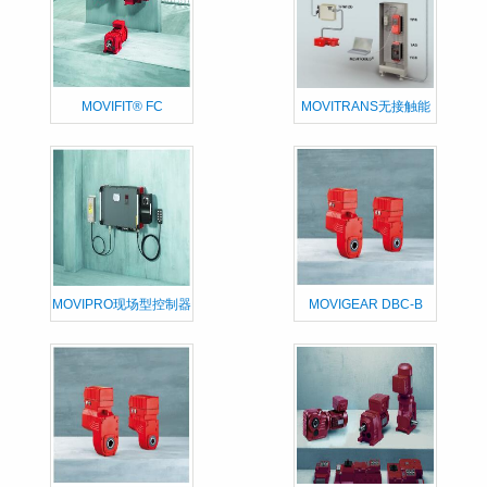
MOVIFIT® FC
MOVITRANS无接触能
量
MOVIPRO现场型控制器
MOVIGEAR DBC-B